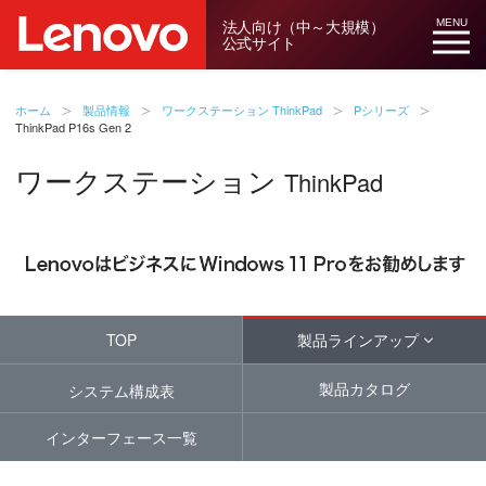
法人向け（中～大規模）
MENU
公式サイト
ホーム
製品情報
ワークステーション ThinkPad
Pシリーズ
ThinkPad P16s Gen 2
ワークステーション
ThinkPad
TOP
製品ラインアップ
製品カタログ
システム構成表
インターフェース一覧