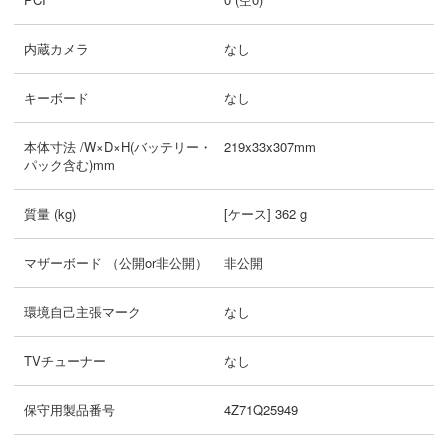
内蔵カメラ
なし
キーボード
なし
本体寸法 /W×D×H(バッテリー・
219x33x307mm
パック含む)mm
質量 (kg)
[ケース] 362 g
マザーボード （公開or非公開）
非公開
環境自己主張マーク
なし
TVチューナー
なし
保守用製品番号
4Z71Q25949